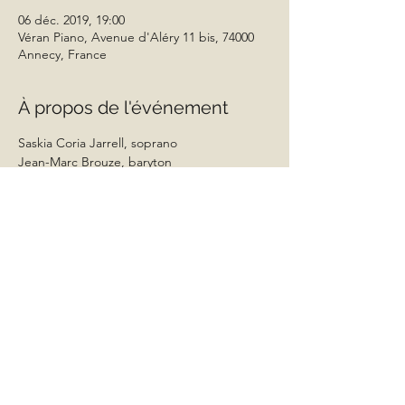
06 déc. 2019, 19:00
Véran Piano, Avenue d'Aléry 11 bis, 74000
Annecy, France
À propos de l'événement
Saskia Coria Jarrell, soprano
Jean-Marc Brouze, baryton
Bruno George, piano
chapeau à la sortie
Partager cet événement